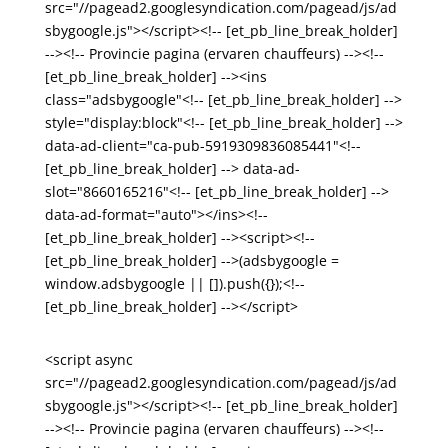
src="//pagead2.googlesyndication.com/pagead/js/ad
sbygoogle.js"></script><!-- [et_pb_line_break_holder]
--><!-- Provincie pagina (ervaren chauffeurs) --><!--
[et_pb_line_break_holder] --><ins
class="adsbygoogle"<!-- [et_pb_line_break_holder] -->
style="display:block"<!-- [et_pb_line_break_holder] -->
data-ad-client="ca-pub-5919309836085441"<!--
[et_pb_line_break_holder] --> data-ad-
slot="8660165216"<!-- [et_pb_line_break_holder] -->
data-ad-format="auto"></ins><!--
[et_pb_line_break_holder] --><script><!--
[et_pb_line_break_holder] -->(adsbygoogle =
window.adsbygoogle || []).push({});<!--
[et_pb_line_break_holder] --></script>
<script async
src="//pagead2.googlesyndication.com/pagead/js/ad
sbygoogle.js"></script><!-- [et_pb_line_break_holder]
--><!-- Provincie pagina (ervaren chauffeurs) --><!--