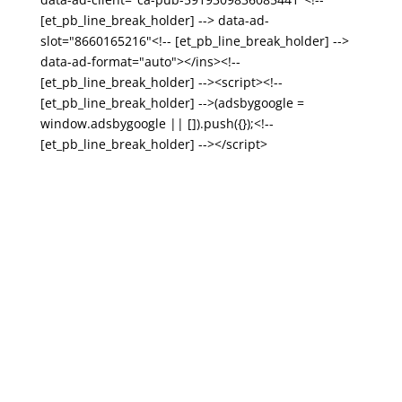
[et_pb_line_break_holder] --> data-ad-
slot="8660165216"<!-- [et_pb_line_break_holder] -->
data-ad-format="auto"></ins><!--
[et_pb_line_break_holder] --><script><!--
[et_pb_line_break_holder] -->(adsbygoogle =
window.adsbygoogle || []).push({});<!--
[et_pb_line_break_holder] --></script>