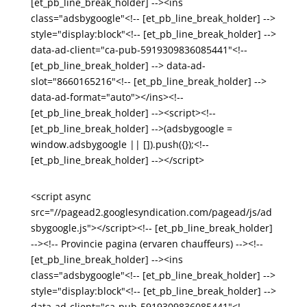
[et_pb_line_break_holder] --><ins
class="adsbygoogle"<!-- [et_pb_line_break_holder] -->
style="display:block"<!-- [et_pb_line_break_holder] -->
data-ad-client="ca-pub-5919309836085441"<!--
[et_pb_line_break_holder] --> data-ad-
slot="8660165216"<!-- [et_pb_line_break_holder] -->
data-ad-format="auto"></ins><!--
[et_pb_line_break_holder] --><script><!--
[et_pb_line_break_holder] -->(adsbygoogle =
window.adsbygoogle || []).push({});<!--
[et_pb_line_break_holder] --></script>
<script async
src="//pagead2.googlesyndication.com/pagead/js/ad
sbygoogle.js"></script><!-- [et_pb_line_break_holder]
--><!-- Provincie pagina (ervaren chauffeurs) --><!--
[et_pb_line_break_holder] --><ins
class="adsbygoogle"<!-- [et_pb_line_break_holder] -->
style="display:block"<!-- [et_pb_line_break_holder] -->
data-ad-client="ca-pub-5919309836085441"<!--