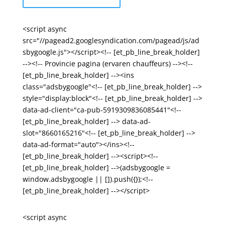
<script async
src="//pagead2.googlesyndication.com/pagead/js/ad
sbygoogle.js"></script><!-- [et_pb_line_break_holder]
--><!-- Provincie pagina (ervaren chauffeurs) --><!--
[et_pb_line_break_holder] --><ins
class="adsbygoogle"<!-- [et_pb_line_break_holder] -->
style="display:block"<!-- [et_pb_line_break_holder] -->
data-ad-client="ca-pub-5919309836085441"<!--
[et_pb_line_break_holder] --> data-ad-
slot="8660165216"<!-- [et_pb_line_break_holder] -->
data-ad-format="auto"></ins><!--
[et_pb_line_break_holder] --><script><!--
[et_pb_line_break_holder] -->(adsbygoogle =
window.adsbygoogle || []).push({});<!--
[et_pb_line_break_holder] --></script>
<script async