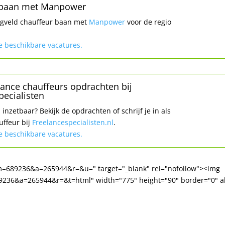
 baan met Manpower
egveld chauffeur baan met
Manpower
voor de regio
le beschikbare vacatures.
elance chauffeurs opdrachten bij
pecialisten
l inzetbaar? Bekijk de opdrachten of schrijf je in als
uffeur bij
Freelancespecialisten.nl
.
le beschikbare vacatures.
1&m=689236&a=265944&r=&u=" target="_blank" rel="nofollow"><img
89236&a=265944&r=&t=html" width="775" height="90" border="0" al