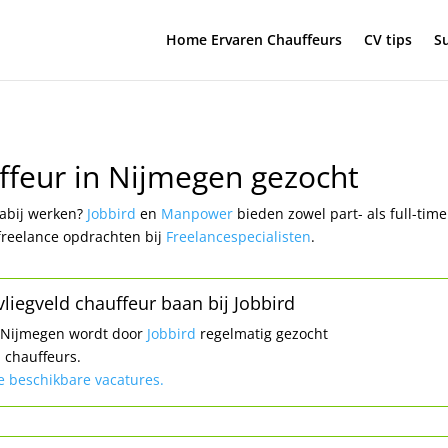
Home Ervaren Chauffeurs
CV tips
Su
uffeur in Nijmegen gezocht
nabij werken?
Jobbird
en
Manpower
bieden zowel part- als full-time
freelance opdrachten bij
Freelancespecialisten
.
liegveld chauffeur baan bij Jobbird
o Nijmegen wordt door
Jobbird
regelmatig gezocht
d chauffeurs.
le beschikbare vacatures.