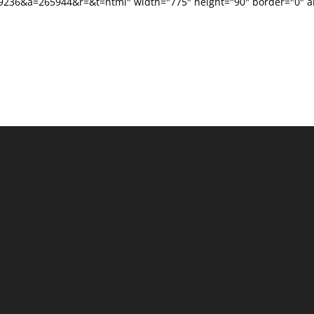
89236&a=265944&r=&t=html" width="775" height="90" border="0" al