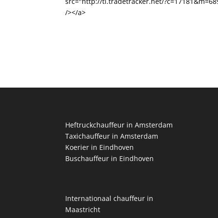
src="http://ti.tradetracker.net/?c=17181&m=6
/></a>
Heftruckchauffeur in Amsterdam
Taxichauffeur in Amsterdam
Koerier in Eindhoven
Buschauffeur in Eindhoven
Internationaal chauffeur in
Maastricht