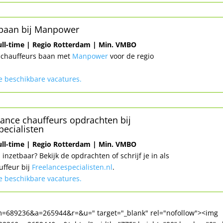
 baan bij Manpower
Full-time | Regio Rotterdam | Min. VMBO
xichauffeurs baan met
Manpower
voor de regio
le beschikbare vacatures.
elance chauffeurs opdrachten bij
pecialisten
Full-time | Regio Rotterdam | Min. VMBO
l inzetbaar? Bekijk de opdrachten of schrijf je in als
uffeur bij
Freelancespecialisten.nl
.
le beschikbare vacatures.
1&m=689236&a=265944&r=&u=" target="_blank" rel="nofollow"><img