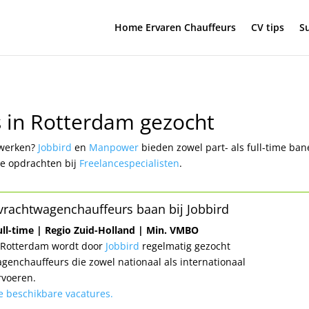
Home Ervaren Chauffeurs
CV tips
Su
s in Rotterdam gezocht
 werken?
Jobbird
en
Manpower
bieden zowel part- als full-time ban
ce opdrachten bij
Freelancespecialisten
.
vrachtwagenchauffeurs baan bij Jobbird
ull-time | Regio Zuid-Holland | Min. VMBO
o Rotterdam wordt door
Jobbird
regelmatig gezocht
genchauffeurs die zowel nationaal als internationaal
rvoeren.
le beschikbare vacatures.