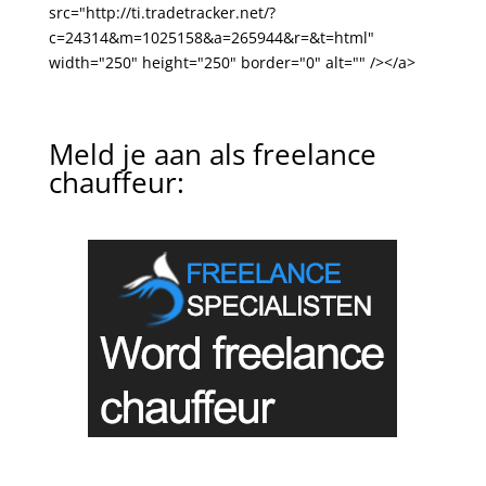
src="http://ti.tradetracker.net/?
c=24314&m=1025158&a=265944&r=&t=html"
width="250" height="250" border="0" alt="" /></a>
Meld je aan als freelance
chauffeur: