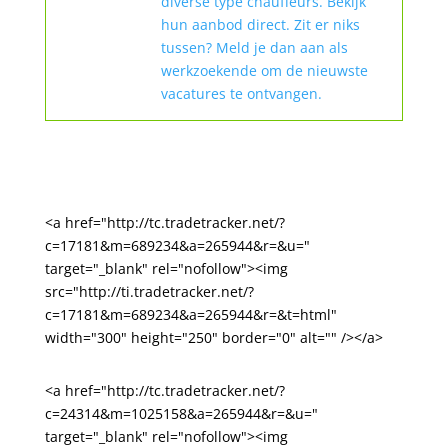
diverse type chauffeurs. Bekijk
hun aanbod direct. Zit er niks
tussen? Meld je dan aan als
werkzoekende om de nieuwste
vacatures te ontvangen.
<a href="http://tc.tradetracker.net/?
c=17181&m=689234&a=265944&r=&u="
target="_blank" rel="nofollow"><img
src="http://ti.tradetracker.net/?
c=17181&m=689234&a=265944&r=&t=html"
width="300" height="250" border="0" alt="" /></a>
<a href="http://tc.tradetracker.net/?
c=24314&m=1025158&a=265944&r=&u="
target="_blank" rel="nofollow"><img