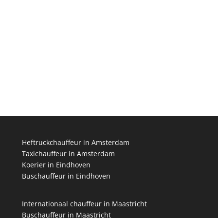
Vrachtwagenchauffeur in Almere
Taxichauffeur in Almere
Vrachtwagenchauffeur in Groningen
Heftruckchauffeur in Amsterdam
Taxichauffeur in Amsterdam
Koerier in Eindhoven
Buschauffeur in Eindhoven
Internationaal chauffeur in Maastricht
Buschauffeur in Maastricht