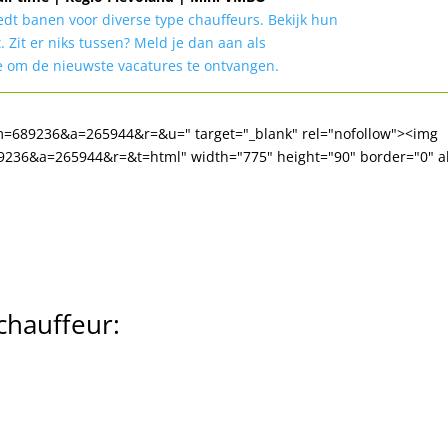
t banen voor diverse type chauffeurs. Bekijk hun
. Zit er niks tussen? Meld je dan aan als
 om de nieuwste vacatures te ontvangen.
1&m=689236&a=265944&r=&u=" target="_blank" rel="nofollow"><img
89236&a=265944&r=&t=html" width="775" height="90" border="0" al
chauffeur: