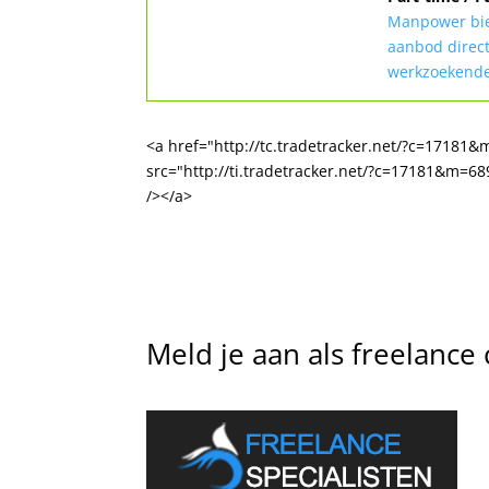
Manpower bied
aanbod direct
werkzoekende
<a href="http://tc.tradetracker.net/?c=1718
src="http://ti.tradetracker.net/?c=17181&m=6
/></a>
Meld je aan als freelance 